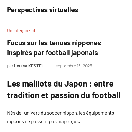
Aller
Perspectives virtuelles
au
contenu
Uncategorized
Focus sur les tenues nippones
inspirés par football japonais
par
Louise KESTEL
septembre 15, 2025
Aucun
commentaire
Les maillots du Japon : entre
tradition et passion du football
Nés de l’univers du soccer nippon, les équipements
nippons ne passent pas inaperçus.